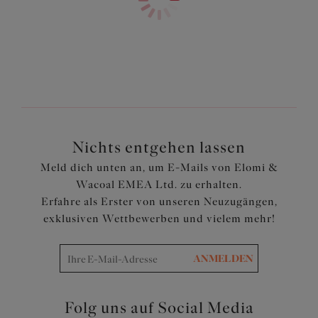
Abdeckung vorne
Das Vorderteil ist mit Baumwolle ausgekleidet und die
Seitenteile sind aus Mesh
Transparente Einsätze mit Stickdetails vorne
Artikelnummer: EL8906SSG
Nichts entgehen lassen
Meld dich unten an, um E-Mails von Elomi &
Wacoal EMEA Ltd. zu erhalten.
Erfahre als Erster von unseren Neuzugängen,
exklusiven Wettbewerben und vielem mehr!
ANMELDEN
Folg uns auf Social Media