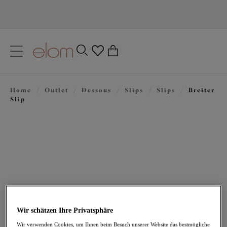
text.skipToContent
text.skipToNavigation
Schließen
0
Ihr Land
Home
/
Outlet
/
Dessous
/
Slips
/
Slips
/
Breiter
Sprache
Slip
22,77 €
war 37,95 €
Wir schätzen Ihre Privatsphäre
Wir verwenden Cookies, um Ihnen beim Besuch unserer Website das bestmögliche