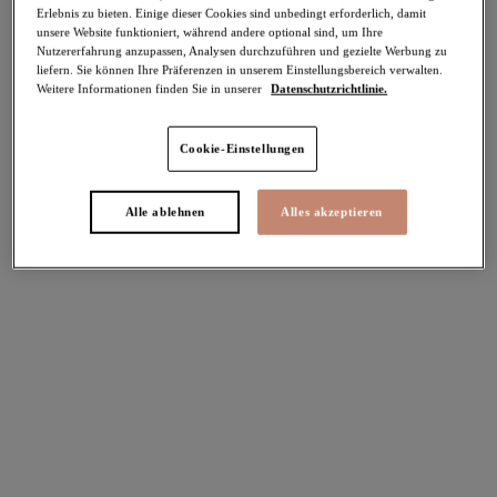
Erlebnis zu bieten. Einige dieser Cookies sind unbedingt erforderlich, damit
-40%
unsere Website funktioniert, während andere optional sind, um Ihre
Teilen
Nutzererfahrung anzupassen, Analysen durchzuführen und gezielte Werbung zu
liefern. Sie können Ihre Präferenzen in unserem Einstellungsbereich verwalten.
Weitere Informationen finden Sie in unserer
Datenschutzrichtlinie.
Cookie-Einstellungen
Alle ablehnen
Alles akzeptieren
Select Sizing
intern. größen
EU
UK
Größe auswählen
Körbchengröße auswählen
Lagerbestand
Bitte Größe auswählen