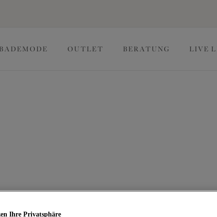
BADEMODE
OUTLET
BERATUNG
LIVE 
e Größen Outlet
ine Lieblingsunterwäsche von Elomi im Outlet. Entdecke unsere
l für kurvige Frauen kreiert wurden und dich zu jedem Anlass
en Ihre Privatsphäre