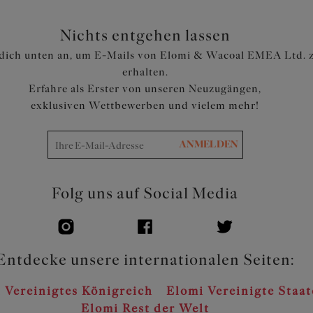
Nichts entgehen lassen
dich unten an, um E-Mails von Elomi & Wacoal EMEA Ltd. 
erhalten.
Erfahre als Erster von unseren Neuzugängen,
exklusiven Wettbewerben und vielem mehr!
ANMELDEN
Folg uns auf Social Media
Entdecke unsere internationalen Seiten:
 Vereinigtes Königreich
Elomi Vereinigte Staa
Elomi Rest der Welt