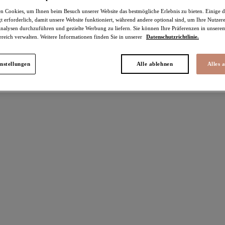
 Cookies, um Ihnen beim Besuch unserer Website das bestmögliche Erlebnis zu bieten. Einige d
t erforderlich, damit unsere Website funktioniert, während andere optional sind, um Ihre Nutzer
nalysen durchzuführen und gezielte Werbung zu liefern. Sie können Ihre Präferenzen in unsere
ereich verwalten. Weitere Informationen finden Sie in unserer
Datenschutzrichtlinie.
ikel gefunden
nstellungen
Alle ablehnen
Alles 
an
Teagan
0%
-30%
erter Halbschalen-BH
Plunge-BH
u Lait
Cafe Au Lait
 €
52,46 €
war 74,95 €
war 74,95 €
e Farben erhältlich
Weitere Farben erhältlich
an
Namrah
0%
-30%