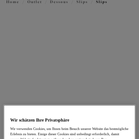
Home
/
Outlet
/
Dessous
/
Slips
/
Slips
FILTER
Die Ergebnisse werden bei der Auswahl automatisch aktualisiert.
Filter hinzufügen
Sortieren nach
Anzahl der Produkte pro Sei
93
Artikel gefunden
Teagan
Namrah
-30%
-30%
Slip mit hohem Bein
Slip mit hohem Bein
Cafe Au Lait
Pale Blush
Wir schätzen Ihre Privatsphäre
29,36 €
27,96 €
war 41,95 €
war 39,95 €
Wir verwenden Cookies, um Ihnen beim Besuch unserer Website das bestmögliche
Erlebnis zu bieten. Einige dieser Cookies sind unbedingt erforderlich, damit