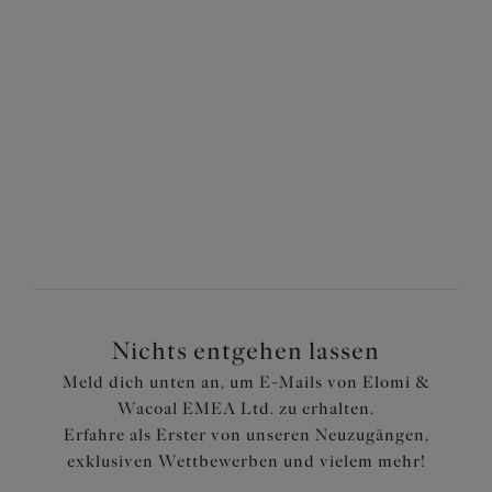
Midnight
Midnight
26,56 €
26,56 €
war 37,95 €
war 37,95 €
1
von
4
Weiter
Nichts entgehen lassen
Meld dich unten an, um E-Mails von Elomi &
Wacoal EMEA Ltd. zu erhalten.
Erfahre als Erster von unseren Neuzugängen,
exklusiven Wettbewerben und vielem mehr!