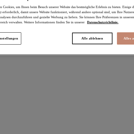
 Cookies, um Ihnen beim Besuch unserer Website das bestmögliche Erlebnis zu bieten. Einige d
t erforderlich, damit unsere Website funktioniert, während andere optional sind, um Ihre Nutzer
nalysen durchzuführen und gezielte Werbung zu liefern. Sie können Ihre Präferenzen in unsere
ereich verwalten. Weitere Informationen finden Sie in unserer
Datenschutzrichtlinie.
kel gefunden
nstellungen
Alle ablehnen
Alles 
n
Teagan
%
-30%
Slip mit hohem Bein
Lait
Cafe Au Lait
€
29,36 €
war 37,95 €
war 41,95 €
Farben erhältlich
Weitere Farben erhältlich
Zarla
%
-30%