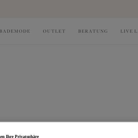
BADEMODE
OUTLET
BERATUNG
LIVE 
 mit dem passenden Slip von Elomi, jetzt zu günstigeren
ppchen machen kannst. Schau dir unsere Auswahl an bequemen
bdeckungsstufen an, von Slips bis hin zu Tangas in den Größen
lips
en Ihre Privatsphäre