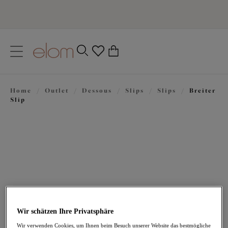
text.skipToContent
text.skipToNavigation
Schließen
0
Ihr Land
Home
/
Outlet
/
Dessous
/
Slips
/
Slips
/
Breiter
Sprache
Slip
18,97 €
war 37,95 €
Wir schätzen Ihre Privatsphäre
Wir verwenden Cookies, um Ihnen beim Besuch unserer Website das bestmögliche