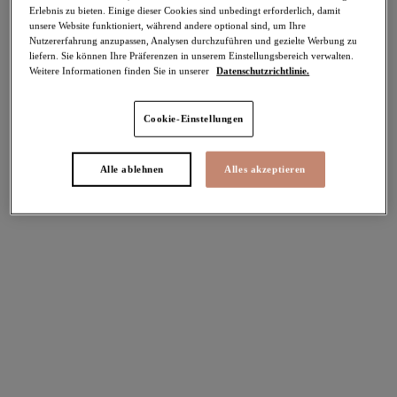
Erlebnis zu bieten. Einige dieser Cookies sind unbedingt erforderlich, damit
-50%
unsere Website funktioniert, während andere optional sind, um Ihre
Teilen
Nutzererfahrung anzupassen, Analysen durchzuführen und gezielte Werbung zu
liefern. Sie können Ihre Präferenzen in unserem Einstellungsbereich verwalten.
Weitere Informationen finden Sie in unserer
Datenschutzrichtlinie.
Cookie-Einstellungen
Alle ablehnen
Alles akzeptieren
Select Sizing
intern. größen
EU
UK
Größe auswählen
Körbchengröße auswählen
Lagerbestand
Bitte Größe auswählen