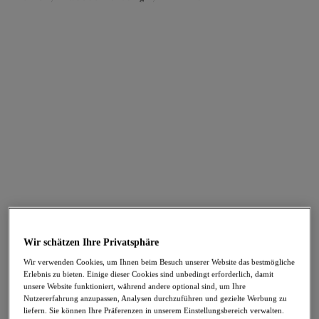
FILTER
Die Ergebnisse werden bei der Auswahl automatisch aktualisiert.
Filter hinzufügen
Sortieren nach
Anzahl der Produkte pro Sei
32
Artikel gefunden
Ocean Avenue
Ocean Avenue
Wir schätzen Ihre Privatsphäre
Bikini Crop Top
Plunge Bikinitop
Multi
Multi
Wir verwenden Cookies, um Ihnen beim Besuch unserer Website das bestmögliche
Erlebnis zu bieten. Einige dieser Cookies sind unbedingt erforderlich, damit
66,95 €
58,95 €
unsere Website funktioniert, während andere optional sind, um Ihre
Nutzererfahrung anzupassen, Analysen durchzuführen und gezielte Werbung zu
liefern. Sie können Ihre Präferenzen in unserem Einstellungsbereich verwalten.