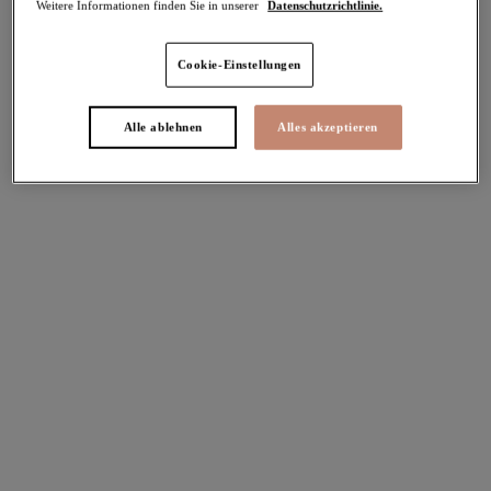
Weitere Informationen finden Sie in unserer
Datenschutzrichtlinie.
Sunset Shimmer
Fiji Falls
Plunge Bikinitop
Plunge Bikinitop
Cookie-Einstellungen
Gold Rush
Ocean
60,95 €
60,95 €
Alle ablehnen
Alles akzeptieren
Weitere Farben erhältlich
Porto Rafti
Echo Shell
Plunge Bikinitop
Plunge Bikinitop
Indigo
Black
58,95 €
58,95 €
Echo Shell
Plain Sailing
Bardot Bikinitop
Bardot Bikinitop