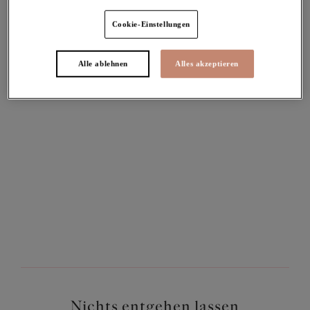
Für alle Presseanfragen wenden Sie sich bitte an:
Cookie-Einstellungen
GB /US/ Rest der Welt
press@wacoal-europe.com
Alle ablehnen
Alles akzeptieren
Australien
angelique.panagopoulos@wacoal-europe.com
Frankreich
cecilia.esteves@wacoal-europe.com
Polen
biuro@wacoal-europe.com
Nichts entgehen lassen