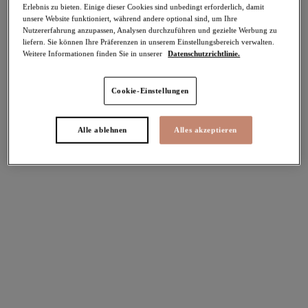
Erlebnis zu bieten. Einige dieser Cookies sind unbedingt erforderlich, damit
Teilen
unsere Website funktioniert, während andere optional sind, um Ihre
Nutzererfahrung anzupassen, Analysen durchzuführen und gezielte Werbung zu
liefern. Sie können Ihre Präferenzen in unserem Einstellungsbereich verwalten.
Weitere Informationen finden Sie in unserer
Datenschutzrichtlinie.
Cookie-Einstellungen
Alle ablehnen
Alles akzeptieren
Select Sizing
intern. größen
EU
UK
Größe auswählen
Körbchengröße auswählen
Lagerbestand
Bitte Größe auswählen