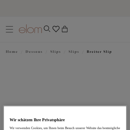
text.skipToContent
text.skipToNavigation
Schließen
0
Ihr Land
Home
/
Dessous
/
Slips
/
Slips
/
Breiter Slip
Sprache
37,95 €
Wir schätzen Ihre Privatsphäre
Wir verwenden Cookies, um Ihnen beim Besuch unserer Website das bestmögliche