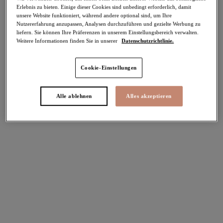
63,95 €
Erlebnis zu bieten. Einige dieser Cookies sind unbedingt erforderlich, damit
64,95 €
unsere Website funktioniert, während andere optional sind, um Ihre
Nutzererfahrung anzupassen, Analysen durchzuführen und gezielte Werbung zu
liefern. Sie können Ihre Präferenzen in unserem Einstellungsbereich verwalten.
Weitere Farben erhältlich
Weitere Informationen finden Sie in unserer
Datenschutzrichtlinie.
Weitere Farben erhältlich
Cookie-Einstellungen
Matilda
Matilda
Alle ablehnen
Alles akzeptieren
Plunge-BH
Plunge-BH
White
Praline
67,95 €
67,95 €
Weitere Farben erhältlich
Weitere Farben erhältlich
Matilda
Lucie
Breiter Slip
Stretch Plunge-BH