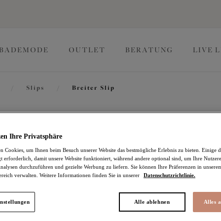
BADEMODE
OUTLET
BERATUNG
LIVE 
/
Slips
/
Breiter Slip
Matilda
en Ihre Privatsphäre
 Cookies, um Ihnen beim Besuch unserer Website das bestmögliche Erlebnis zu bieten. Einige d
Breiter Slip
t erforderlich, damit unsere Website funktioniert, während andere optional sind, um Ihre Nutzer
nalysen durchzuführen und gezielte Werbung zu liefern. Sie können Ihre Präferenzen in unsere
ereich verwalten. Weitere Informationen finden Sie in unserer
Datenschutzrichtlinie.
Wine Diamond
18,97 €
war 37,95 €
nstellungen
Alle ablehnen
Alles 