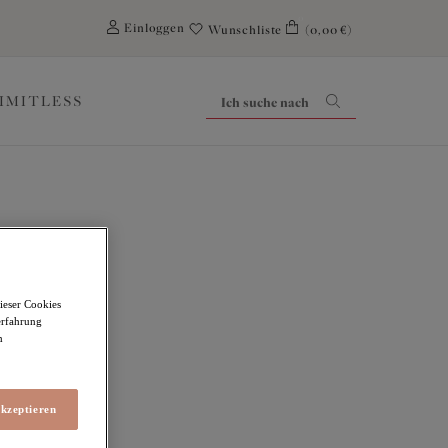
0
Einloggen
Wunschliste
(0,00 €)
LIMITLESS
ieser Cookies
erfahrung
m
akzeptieren