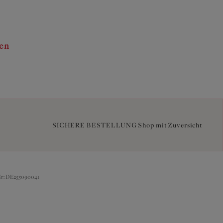
ten
SICHERE BESTELLUNG Shop mit Zuversicht
Nr: DE255090041