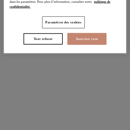
dans les paramètres. Pour plus d’information, consultez notre
politique de
confidentialité.
Lucie
Lucie
Paramètres des cookies
Soutien-gorge Plunge
Soutien-gorge Plunge
stretch
stretch
Tout refuser
Autoriser tous
Mocha
Wildcat
Plusieurs coloris disponibles
Plusieurs coloris disponibles
Darcie
Matilda
Soutien-gorge Plunge
Soutien-gorge Plunge
Azalea
Lunar Blue
Plusieurs coloris disponibles