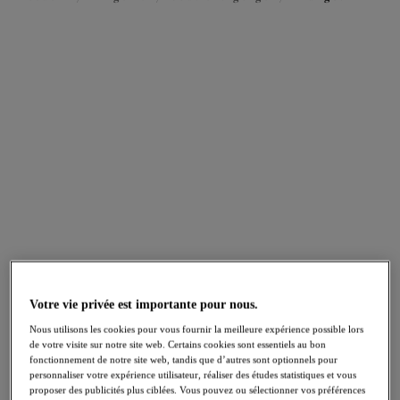
FILTRES
Les résultats seront automatiquement actualisés lors de la sélection.
Ajouter un filtre
Trier par
Nombre de produits par pag
42
articles trouvés
Nerina
Reja
NOUVEAU
NOUVEAU
Votre vie privée est importante pour nous.
Soutien-gorge Plunge
Soutien-gorge Plunge
stretch
Fig
Nous utilisons les cookies pour vous fournir la meilleure expérience possible lors
French Navy
de votre visite sur notre site web. Certains cookies sont essentiels au bon
fonctionnement de notre site web, tandis que d’autres sont optionnels pour
personnaliser votre expérience utilisateur, réaliser des études statistiques et vous
proposer des publicités plus ciblées. Vous pouvez ou sélectionner vos préférences