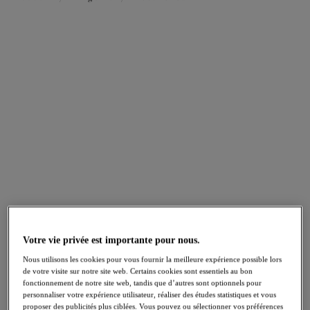
FILTRES
Les résultats seront automatiquement actualisés lors de la sélection.
Ajouter un filtre
Trier par
Nombre de produits par pag
59
articles trouvés
Matilda
Matilda
Soutien-gorge Plunge
Slip Entier
Votre vie privée est importante pour nous.
Lunar Blue
Lunar Blue
Nous utilisons les cookies pour vous fournir la meilleure expérience possible lors
de votre visite sur notre site web. Certains cookies sont essentiels au bon
fonctionnement de notre site web, tandis que d’autres sont optionnels pour
personnaliser votre expérience utilisateur, réaliser des études statistiques et vous
Plusieurs coloris disponibles
Plusieurs coloris disponibles
proposer des publicités plus ciblées. Vous pouvez ou sélectionner vos préférences