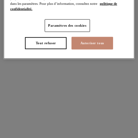
dans les paramètres. Pour plus d’information, consultez notre
politique de
confidentialité.
Lucie
Lucie
Paramètres des cookies
Soutien-gorge Plunge
Slip jambe échancrée
stretch
Mist
Mist
Tout refuser
Autoriser tous
Plusieurs coloris disponibles
Plusieurs coloris disponibles
Morgan
Matilda
Soutien-gorge à basque
Soutien-gorge Plunge
stretch
Praline
Hot House
Plusieurs coloris disponibles
Plusieurs coloris disponibles