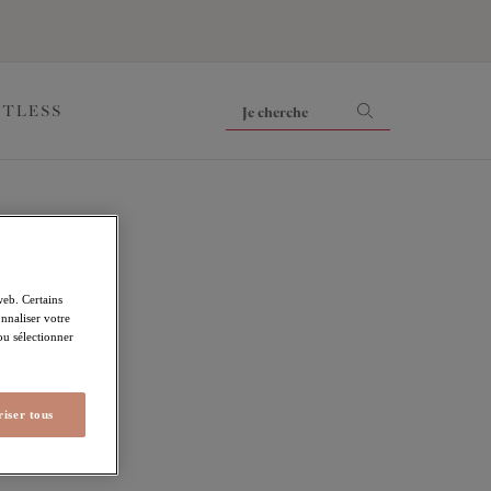
ITLESS
web. Certains
nnaliser votre
 ou sélectionner
iser tous