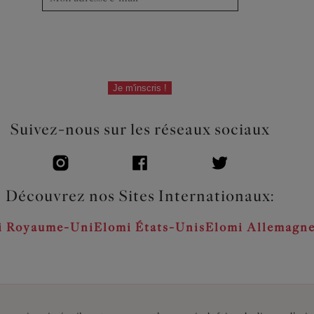
Je m'inscris !
Suivez-nous sur les réseaux sociaux
Découvrez nos Sites Internationaux:
i Royaume-Uni
Elomi États-Unis
Elomi Allemagn