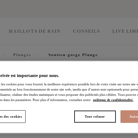
MAILLOTS DE BAIN
CONSEILS
LIVE LIM
/
Plunges
/
Soutien-gorge Plunge
Priya
privée est importante pour nous.
 les cookies pour vous fournir la meilleure expérience possible lors de votre visite sur notre site 
essentiels au bon fonctionnement de notre site web, tandis que d’autres sont optionnels pour perso
lisateur, réaliser des études statistiques et vous proposer des publicités plus ciblées. Vous pouvez
Soutien-gorge Plunge
es dans les paramètres. Pour plus d’information, consultez notre
politique de confidentialité.
Rosegold
s des cookies
Tout refuser
Autor