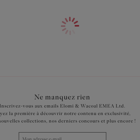
Caractéristiques
Inspiré du modèle Plunge arm
Entre-seins bas pour un décoll
Bonnet 3 pans avec renfort lat
sculptée et rehaussée
Haut des bonnets en tulle non
Bonnets recouverts d’une magn
Décolleté élastique plat pour 
Élastiques dos montés en four
Motif brodé à l’entre-seins po
Décors rose doré à l’entre-sein
Ne manquez rien
Code produit : EL4550ROD
Inscrivez-vous aux emails Elomi & Wacoal EMEA Ltd.
yez la première à découvrir notre contenu en exclusivité,
nouvelles collections, nos derniers concours et plus encore !