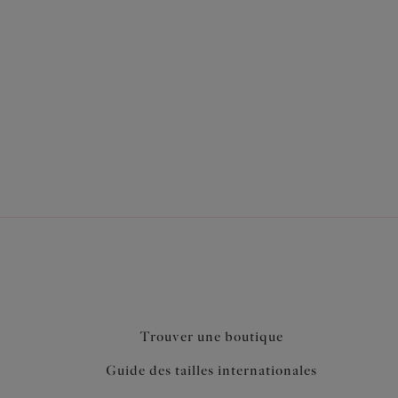
atures Matilda tant apprécié (EL8900)
eté plongeant sans effet push up
éral pour une poitrine parfaitement galbée,
 doublé
ifique broderie pour un look flatteur
plus de confort
reau pour ne pas marquer sous les vêtements
ur un look tatouage décoratif sous la poitrine
s et au départ des bretelles
Trouver une boutique
Guide des tailles internationales