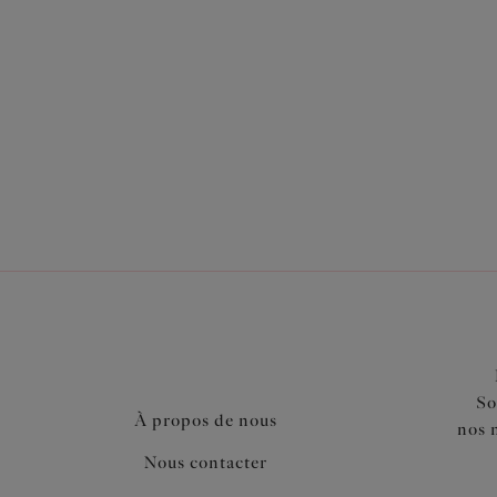
Également dans la collection
So
À propos de nous
nos 
Nous contacter