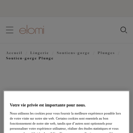
text.skipToContent
text.skipToNavigation
Fermer
Votre pays
Accueil
/
Lingerie
/
Soutiens-gorge
/
Plunges
/
Langue
Soutien-gorge Plunge
Votre vie privée est importante pour nous.
Nous utilisons les cookies pour vous fournir la meilleure expérience possible lors
de votre visite sur notre site web. Certains cookies sont essentiels au bon
fonctionnement de notre site web, tandis que d’autres sont optionnels pour
personnaliser votre expérience utilisateur, réaliser des études statistiques et vous