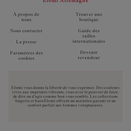
Elomi Allemagne
À propos de
Trouver une
nous
boutique
Nous contacter
Guide des
tailles
internationales
La presse
Devenir
Paramètres des
revendeur
cookies
Elomi vous donne la liberté de vous exprimer. Des couleurs
vives aux imprimés vibrants, vous avez le pouvoir de faire,
de dire ou d’agir comme bon vous semble. Les collections
lingerie et bain Elomi offrent un maintien garanti et un
confort parfait aux femmes voluptueuses.