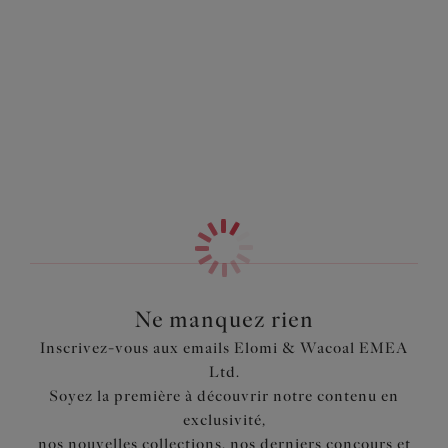
magnifique forme plongeante en font un indispensable de
Information & entretien
la collection, désormais disponible dans un coloris Clove
intemporel.
Également dans la collection
Caractéristiques
Décolleté échancré pour une coupe plongeante sans
push up
Bonnets 3 pans et renfort latéral pour une poitrine
galbée, sculptée et rehaussée
Décolleté élastiqué pour le confort
Construction dos pour faciliter la possibilité dos nageur
avec crochet J amovible
Détail anneau au niveau du départ bretelles
Ne manquez rien
Inscrivez-vous aux emails Elomi & Wacoal EMEA
Code produit : EL8900CVE
Ltd.
Soyez la première à découvrir notre contenu en
exclusivité,
nos nouvelles collections, nos derniers concours et