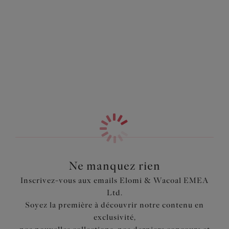
en toute occasion. À l’instar du modèle très apprécié
Information & entretien
Sachi, Brianna vous offre un style tendance et un confort
parfait grâce à sa dentelle florale plate et ses détails
Également dans la collection
laçages emblématiques, et ses bonnets 3 pans rehaussent
et maintiennent parfaitement votre poitrine.
Caractéristiques
Inspiré du modèle Plunge Sachi
Décor ovale métallique à l’entre-seins et détails laçages
au décolleté
Bonnet 3 pans avec renfort latéral pour une poitrine
galbée et projetée en avant
Entre-seins bas pour une coupe plongeante sans effet
Ne manquez rien
push up
Inscrivez-vous aux emails Elomi & Wacoal EMEA
Bonnets en tulle non doublés décorés d'une dentelle
Ltd.
florale plate
Soyez la première à découvrir notre contenu en
exclusivité,
Code produit : EL8080BLK