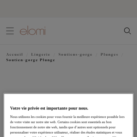
text.skipToContent
text.skipToNavigation
Fermer
Votre pays
Accueil
/
Lingerie
/
Soutiens-gorge
/
Plunges
/
Langue
Soutien-gorge Plunge
Votre vie privée est importante pour nous.
Nous utilisons les cookies pour vous fournir la meilleure expérience possible lors
de votre visite sur notre site web. Certains cookies sont essentiels au bon
fonctionnement de notre site web, tandis que d’autres sont optionnels pour
personnaliser votre expérience utilisateur, réaliser des études statistiques et vous