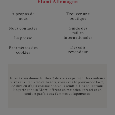
Elomi Allemagne
À propos de
Trouver une
nous
boutique
Nous contacter
Guide des
tailles
internationales
La presse
Devenir
Paramètres des
revendeur
cookies
Elomi vous donne la liberté de vous exprimer. Des couleurs
vives aux imprimés vibrants, vous avez le pouvoir de faire,
de dire ou d’agir comme bon vous semble. Les collections
lingerie et bain Elomi offrent un maintien garanti et un
confort parfait aux femmes voluptueuses.