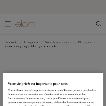
text.skipToContent
text.skipToNavigation
Fermer
Votre pays
Accueil
/
Lingerie
/
Soutiens-gorge
/
Plunges
/
Langue
Soutien-gorge Plunge stretch
Votre vie privée est importante pour nous.
Nous utilisons les cookies pour vous fournir la meilleure expérience possible lors
de votre visite sur notre site web. Certains cookies sont essentiels au bon
fonctionnement de notre site web, tandis que d’autres sont optionnels pour
personnaliser votre expérience utilisateur, réaliser des études statistiques et vous