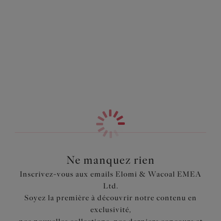
coupe plongeante flatteuse sans effet push up tandis que
Information & entretien
son tissu extensible mais résistant garantit que vous vous
sentiez en sécurité et soutenue quelle que soit l'occasion.
Également dans la collection
Complétez le look avec notre Slip Côtés Hauts de la même
collection.
Caractéristiques
Soutien-gorge plongeant à basque et armatures avec
bonnet 3 pans imprimé et renfort latéral pour recentrer
la poitrine
Décolleté échancré pour une coupe plongeante sans
effet push up
Haut de bonnet en dentelle stretch résistante pour un
Ne manquez rien
galbe arrondi et une application parfaite
Inscrivez-vous aux emails Elomi & Wacoal EMEA
Décolleté non élastiqué pour une finition lisse sous les
Ltd.
tenues
Soyez la première à découvrir notre contenu en
Dos en tissu stretch imprimé, doublé de tulle Powernet
exclusivité,
pour un bon positionnement et un maintien parfait