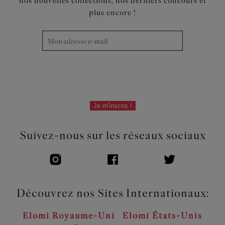
nos nouvelles collections, nos derniers concours et
Élastique sous poitrine plus fin et entièrement intégré
plus encore !
dans la basque pour éviter que le tissu ne s’enroule
Bretelles imprimées pour un look coordonné
Code produit : EL4490PAU
Je m'inscris !
Suivez-nous sur les réseaux sociaux
Découvrez nos Sites Internationaux:
Elomi Royaume-Uni
Elomi États-Unis