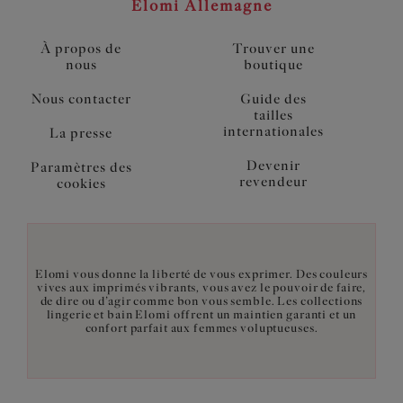
Elomi Allemagne
À propos de
Trouver une
nous
boutique
Nous contacter
Guide des
tailles
internationales
La presse
Devenir
Paramètres des
revendeur
cookies
Elomi vous donne la liberté de vous exprimer. Des couleurs
vives aux imprimés vibrants, vous avez le pouvoir de faire,
de dire ou d’agir comme bon vous semble. Les collections
lingerie et bain Elomi offrent un maintien garanti et un
confort parfait aux femmes voluptueuses.