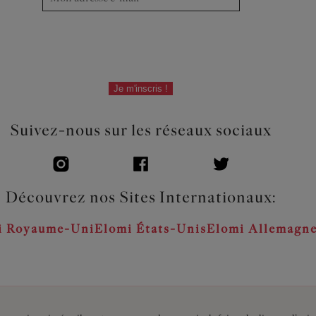
Je m'inscris !
Suivez-nous sur les réseaux sociaux
Découvrez nos Sites Internationaux:
i Royaume-Uni
Elomi États-Unis
Elomi Allemagn