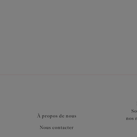
Également dans la collection
So
À propos de nous
nos 
Nous contacter