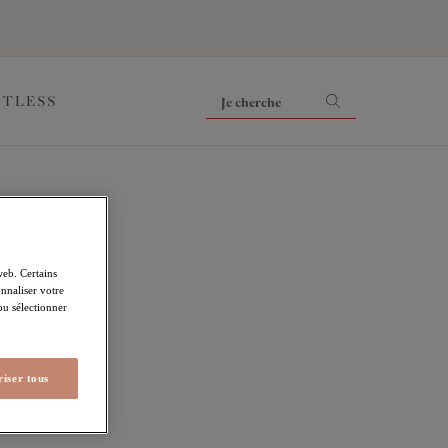
ITLESS
web. Certains
nnaliser votre
 ou sélectionner
iser tous