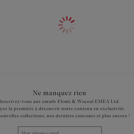
Inspiré de notre soutien-gorg
Entre-seins bas pour une coup
Bonnet 3 pans et renfort latér
rehaussée
Haut de bonnet en tulle non d
Bonnet recouvert de dentelle fl
Décor métallique ovale à l’entr
Code produit : EL8080ASE
Ne manquez rien
Inscrivez-vous aux emails Elomi & Wacoal EMEA Ltd.
yez la première à découvrir notre contenu en exclusivité,
nouvelles collections, nos derniers concours et plus encore !