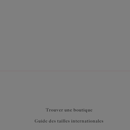
e Plunge armatures Matilda
e plongeante sans effet push up
al pour une poitrine parfaitement galbée et
oublé pour un look léger
orale plate en fils mats et brillants
e-seins et au départ des bretelles
Trouver une boutique
Guide des tailles internationales