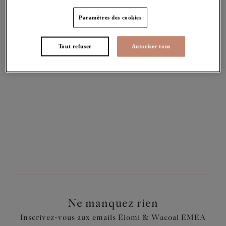
Pour toute demande concernant la presse, veuillez contacter :
Paramètres des cookies
Royaume-Uni / US / RDM
press@wacoal-europe.com
Tout refuser
Autoriser tous
Australie
angelique.panagopoulos@wacoal-europe.com
France
cecilia.esteves@wacoal-europe.com
Pologne
biuro@wacoal-europe.com
Ne manquez rien
Inscrivez-vous aux emails Elomi & Wacoal EMEA