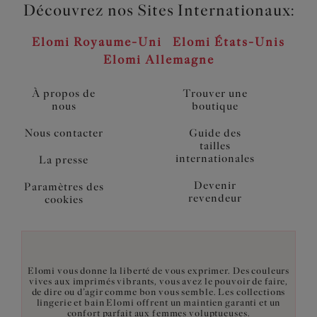
Découvrez nos Sites Internationaux:
Elomi Royaume-Uni
Elomi États-Unis
Elomi Allemagne
À propos de
Trouver une
nous
boutique
Nous contacter
Guide des
tailles
internationales
La presse
Devenir
Paramètres des
revendeur
cookies
Elomi vous donne la liberté de vous exprimer. Des couleurs
vives aux imprimés vibrants, vous avez le pouvoir de faire,
de dire ou d’agir comme bon vous semble. Les collections
lingerie et bain Elomi offrent un maintien garanti et un
confort parfait aux femmes voluptueuses.