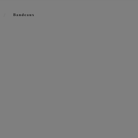
/
Bandeaux
s trouvés
h
Smooth
n-gorge Bandeau moulé
Soutien-gorge Bandeau m
Sahara