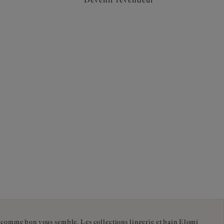
Devenir revendeur
e
ir comme bon vous semble. Les collections lingerie et bain Elomi