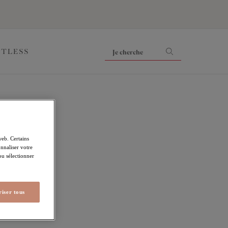
ITLESS
web. Certains
nnaliser votre
 ou sélectionner
iser tous