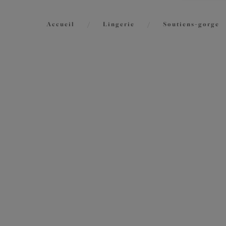
Accueil
/
Lingerie
/
Soutiens-gorge
FILTRES
2
article
Les résultats seront automatiquement
actualisés lors de la sélection.
Smoot
Soutie
Black
Taille
Tailles internationales
Bonnet
Tailles internationales
Produit