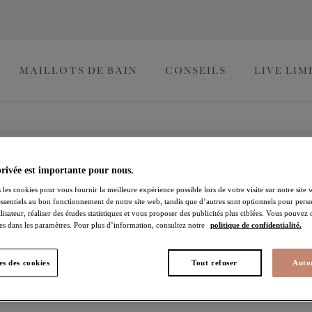
MAILLOTS DE BAIN
CONSEILS
LIVE LIM
privée est importante pour nous.
auts à épaules dénudées - le soutien-gorge Bandeau Elomi. Cet
 les cookies pour vous fournir la meilleure expérience possible lors de votre visite sur notre site 
essentiels au bon fonctionnement de notre site web, tandis que d’autres sont optionnels pour perso
un magnifique galbe et un maintien assuré, complété de bretelles
lisateur, réaliser des études statistiques et vous proposer des publicités plus ciblées. Vous pouvez
r de look au gré de vos envies.
es dans les paramètres. Pour plus d’information, consultez notre
politique de confidentialité.
 Plunge Grande Taille
Bonnets entiers
Moulés
s des cookies
Tout refuser
Autor
 pour la saison des fêtes