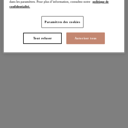
dans les paramètres. Pour plus d’information, consultez notre
politique de
confidentialité.
Lucie
Lucie
Paramètres des cookies
Soutien-gorge Plunge
Soutien-gorge Plunge
stretch
stretch
Tout refuser
Autoriser tous
Mocha
Wildcat
Plusieurs coloris disponibles
Plusieurs coloris disponibles
Darcie
Matilda
Soutien-gorge Plunge
Soutien-gorge Plunge
Azalea
Lunar Blue
Plusieurs coloris disponibles