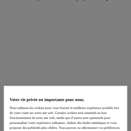
FILTRES
Les résultats seront automatiquement actualisés lors de la sélection.
Ajouter un filtre
Trier par
Nombre de produits par pag
42
articles trouvés
Nerina
Reja
NOUVEAU
NOUVEAU
Votre vie privée est importante pour nous.
Soutien-gorge Plunge
Soutien-gorge Plunge
stretch
Fig
Nous utilisons les cookies pour vous fournir la meilleure expérience possible lors
French Navy
de votre visite sur notre site web. Certains cookies sont essentiels au bon
fonctionnement de notre site web, tandis que d’autres sont optionnels pour
personnaliser votre expérience utilisateur, réaliser des études statistiques et vous
proposer des publicités plus ciblées. Vous pouvez ou sélectionner vos préférences