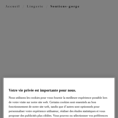
Accueil
/
Lingerie
/
Soutiens-gorge
FILTRES
Les résultats seront automatiquement actualisés lors de la sélection.
Ajouter un filtre
Trier par
Nombre de produits par pag
107
articles trouvés
Downtime
Morgan
NOUVEAU
NOUVEAU
Votre vie privée est importante pour nous.
Nous utilisons les cookies pour vous fournir la meilleure expérience possible lors
Brassière
Soutien-gorge à basque
de votre visite sur notre site web. Certains cookies sont essentiels au bon
French Navy
stretch
fonctionnement de notre site web, tandis que d’autres sont optionnels pour
Blue Leopard
personnaliser votre expérience utilisateur, réaliser des études statistiques et vous
proposer des publicités plus ciblées. Vous pouvez ou sélectionner vos préférences