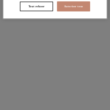
Tout refuser
Autoriser tous
Ocean Avenue
Sunset Shimmer
Slip bikini ajustable
Bikini Plunge
Multi
Gold Rush
Sunset Shimmer
Sunset Shimmer
Slip bikini ajustable
Slip échancré
Gold Rush
Gold Rush
Fiji Falls
Fiji Falls
Bikini Plunge
Slip Bikini taille mi-
Ocean
haute
Ocean