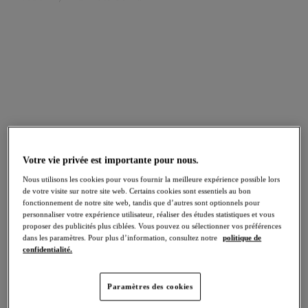
FILTRES
Les résultats seront automatiquement actualisés lors de la sélection.
Bikini
Slip Bikini
Ajouter un filtre
Réinitialiser
Votre vie privée est importante pour nous.
Trier par
Nombre de produits par pag
Nous utilisons les cookies pour vous fournir la meilleure expérience possible lors
47
articles trouvés
de votre visite sur notre site web. Certains cookies sont essentiels au bon
fonctionnement de notre site web, tandis que d’autres sont optionnels pour
personnaliser votre expérience utilisateur, réaliser des études statistiques et vous
proposer des publicités plus ciblées. Vous pouvez ou sélectionner vos préférences
dans les paramètres. Pour plus d’information, consultez notre
politique de
confidentialité.
Ocean Avenue
Ocean Avenue
Bikini Plunge
Bikini Crop Top
Paramètres des cookies
Multi
Multi