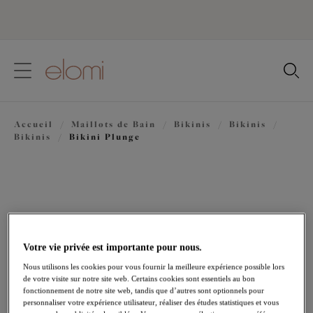
text.skipToContent
text.skipToNavigation
Fermer
Votre pays
Accueil
/
Maillots de Bain
/
Bikinis
/
Bikinis
/
Langue
Bikinis
/
Bikini Plunge
Votre vie privée est importante pour nous.
Nous utilisons les cookies pour vous fournir la meilleure expérience possible lors
de votre visite sur notre site web. Certains cookies sont essentiels au bon
fonctionnement de notre site web, tandis que d’autres sont optionnels pour
personnaliser votre expérience utilisateur, réaliser des études statistiques et vous