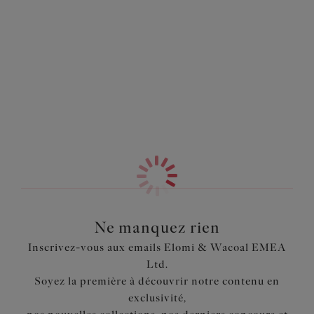
d’un tissu crochet délicat alors que son dos bénéficie
Information & entretien
d’une doublure Powernet pour plus de maintien.
Également dans la collection
Caractéristiques
Inspiré du Bikini plunge Essentials S7504
En tissu crochet avec doublure opaque pour plus de
discrétion
Entièrement doublé d’un tissu léger mais gainant pour
un style bikini offrant l’application d’un soutien-gorge
de la lingerie Elomi
Doublure Powernet au dos pour plus de maintien
Longueur des bretelles réglable
Ne manquez rien
Code produit : ES800602BLK
Inscrivez-vous aux emails Elomi & Wacoal EMEA
Ltd.
Soyez la première à découvrir notre contenu en
exclusivité,