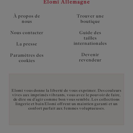
Elomi Allemagne
À propos de
Trouver une
nous
boutique
Nous contacter
Guide des
tailles
internationales
La presse
Devenir
Paramètres des
revendeur
cookies
Elomi vous donne la liberté de vous exprimer. Des couleurs
vives aux imprimés vibrants, vous avez le pouvoir de faire,
de dire ou d’agir comme bon vous semble. Les collections
lingerie et bain Elomi offrent un maintien garanti et un
confort parfait aux femmes voluptueuses.