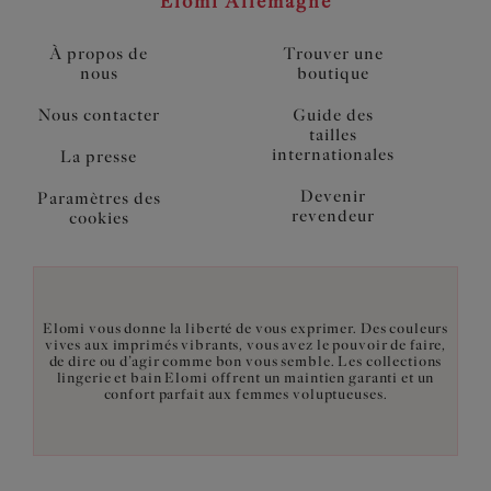
Elomi Allemagne
À propos de
Trouver une
nous
boutique
Nous contacter
Guide des
tailles
internationales
La presse
Devenir
Paramètres des
revendeur
cookies
Elomi vous donne la liberté de vous exprimer. Des couleurs
vives aux imprimés vibrants, vous avez le pouvoir de faire,
de dire ou d’agir comme bon vous semble. Les collections
lingerie et bain Elomi offrent un maintien garanti et un
confort parfait aux femmes voluptueuses.