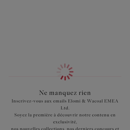
farouche avec une touche tropicale, il est parfait pour
Information & entretien
votre prochaine escapade ! Ce bas de maillot repose
confortablement sur la taille et est entièrement doublé
Également dans la collection
pour plus de confiance et de confort. Complétez le look
avec notre Haut de Tankini Moulé de la même collection.
Caractéristiques
Repose sur la taille
Coupé dans un tissu léger imprimé contenant du
LYCRA® XTRA LIFE™
Entièrement doublé
Code produit : ES802072OLE
Ne manquez rien
Inscrivez-vous aux emails Elomi & Wacoal EMEA
Ltd.
Soyez la première à découvrir notre contenu en
exclusivité,
nos nouvelles collections, nos derniers concours et