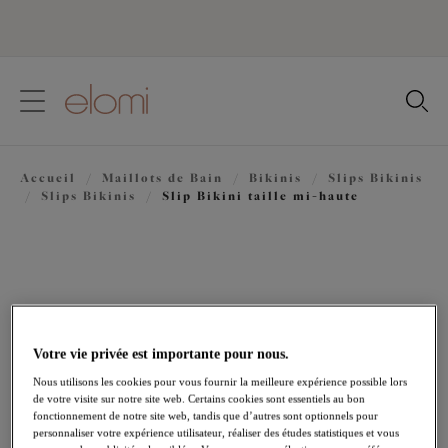
text.skipToContent
text.skipToNavigation
Fermer
Votre pays
Accueil
/
Maillots de Bain
/
Bikinis
/
Slips Bikinis
Langue
/
Slips Bikinis
/
Slip Bikini taille mi-haute
Votre vie privée est importante pour nous.
Nous utilisons les cookies pour vous fournir la meilleure expérience possible lors
de votre visite sur notre site web. Certains cookies sont essentiels au bon
fonctionnement de notre site web, tandis que d’autres sont optionnels pour
personnaliser votre expérience utilisateur, réaliser des études statistiques et vous