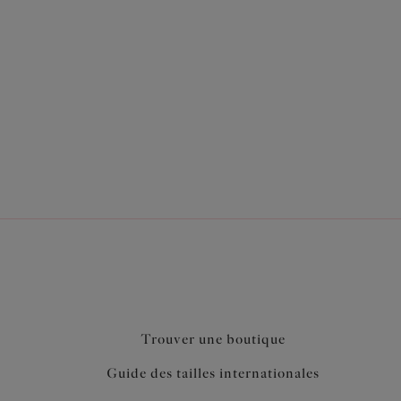
 tissu léger imprimé composé de LYCRA® Xtra Life
rier le niveau de couverture
Trouver une boutique
Guide des tailles internationales