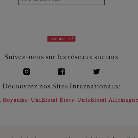
Je m'inscris !
Suivez-nous sur les réseaux sociaux
Découvrez nos Sites Internationaux:
i Royaume-Uni
Elomi États-Unis
Elomi Allemagn