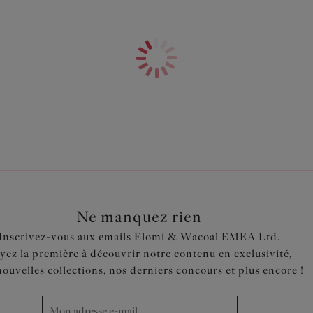
Devant et dos conçus dans un
Slip taille haute
Réglable sur les côtés pour va
Entièrement doublé
Code produit : ES801173BLK
Ne manquez rien
Inscrivez-vous aux emails Elomi & Wacoal EMEA Ltd.
yez la première à découvrir notre contenu en exclusivité,
nouvelles collections, nos derniers concours et plus encore !