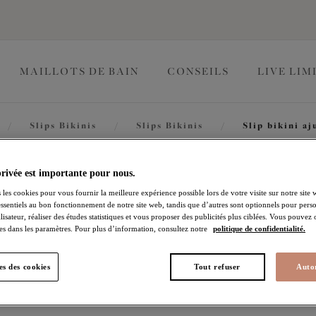
MAILLOTS DE BAIN
CONSEILS
LIVE LIM
/
Slips Bikinis
/
Slips Bikinis
/
Slip bikini aj
Pebble C
privée est importante pour nous.
 les cookies pour vous fournir la meilleure expérience possible lors de votre visite sur notre site 
essentiels au bon fonctionnement de notre site web, tandis que d’autres sont optionnels pour perso
lisateur, réaliser des études statistiques et vous proposer des publicités plus ciblées. Vous pouvez
Slip bikini ajustable
es dans les paramètres. Pour plus d’information, consultez notre
politique de confidentialité.
Black
s des cookies
Tout refuser
Autor