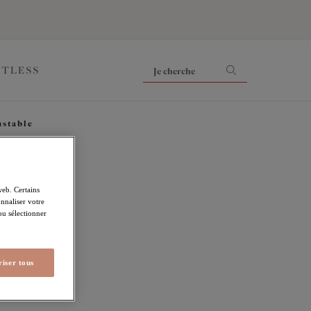
ITLESS
ustable
ove
web. Certains
nnaliser votre
 ou sélectionner
iser tous