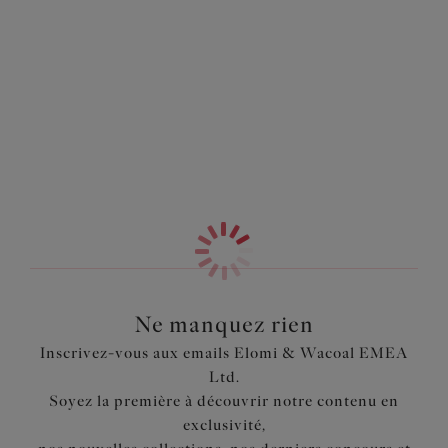
l’application. Ses manches courtes et amples, et ses bords
Information & entretien
doux et souples qui permettent de le ranger facilement
dans votre sac, en font un complément indispensable de
Également dans la collection
votre garde-robe estivale. Le tout dans un coloris noir
intemporel parfait pour toutes les occasions.
Caractéristiques
Fronce latérale pour les poitrines généreuses
Nœud à l’avant pour faciliter l’application
Manches courtes et amples pour couvrir le haut des bras
A associer avec un Bikini Elomi pour un look très chic
Décolleté plongeant flatteur pour les poitrines
voluptueuses
Ne manquez rien
Bords doux et souples sans élastique, peut être
Inscrivez-vous aux emails Elomi & Wacoal EMEA
facilement rangé dans votre sac de plage
Ltd.
Conçu pour une bonne application sous la poitrine
Soyez la première à découvrir notre contenu en
exclusivité,
Code produit : ES800696BLK