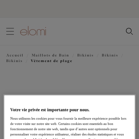
text.skipToContent
text.skipToNavigation
Fermer
Votre pays
Accueil
/
Maillots de Bain
/
Bikinis
/
Bikinis
/
Langue
Bikinis
/
Vêtement de plage
Votre vie privée est importante pour nous.
Nous utilisons les cookies pour vous fournir la meilleure expérience possible lors
de votre visite sur notre site web. Certains cookies sont essentiels au bon
fonctionnement de notre site web, tandis que d’autres sont optionnels pour
personnaliser votre expérience utilisateur, réaliser des études statistiques et vous