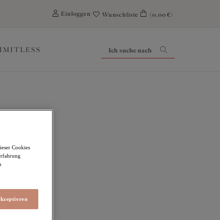
0
Einloggen
Wunschliste
(0,00 €)
LIMITLESS
ell
ieser Cookies
erfahrung
m
akzeptieren