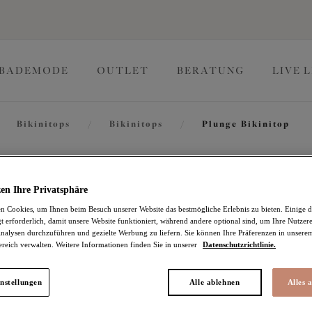
BADEMODE
OUTLET
BERATUNG
LIVE 
Bikinitops
/
Bikinitops
/
Plunge Bikinitop
Echo Sh
en Ihre Privatsphäre
 Cookies, um Ihnen beim Besuch unserer Website das bestmögliche Erlebnis zu bieten. Einige d
t erforderlich, damit unsere Website funktioniert, während andere optional sind, um Ihre Nutzer
Plunge Bikinitop
nalysen durchzuführen und gezielte Werbung zu liefern. Sie können Ihre Präferenzen in unsere
ereich verwalten. Weitere Informationen finden Sie in unserer
Datenschutzrichtlinie.
Black
58,95 €
nstellungen
Alle ablehnen
Alles 