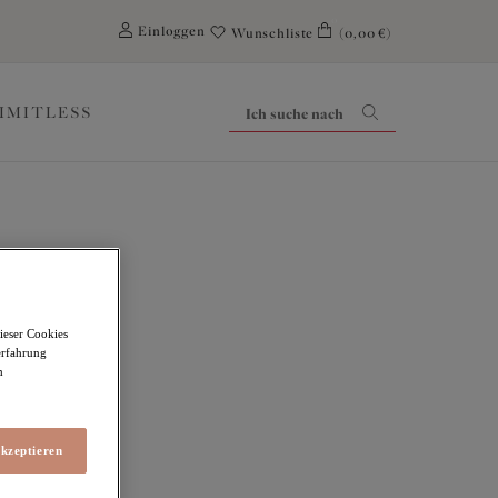
0
Einloggen
Wunschliste
(0,00 €)
LIMITLESS
iling
ieser Cookies
erfahrung
m
akzeptieren