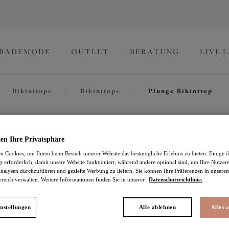
BADEMODE
OUTLET
BERATUNG
LIVE 
Bikinitops
/
Bikinitops
/
Plunge Bikinitop
Plain Sa
en Ihre Privatsphäre
 Cookies, um Ihnen beim Besuch unserer Website das bestmögliche Erlebnis zu bieten. Einige d
t erforderlich, damit unsere Website funktioniert, während andere optional sind, um Ihre Nutzer
Plunge Bikinitop
nalysen durchzuführen und gezielte Werbung zu liefern. Sie können Ihre Präferenzen in unsere
ereich verwalten. Weitere Informationen finden Sie in unserer
Datenschutzrichtlinie.
Black
52,95 €
nstellungen
Alle ablehnen
Alles 