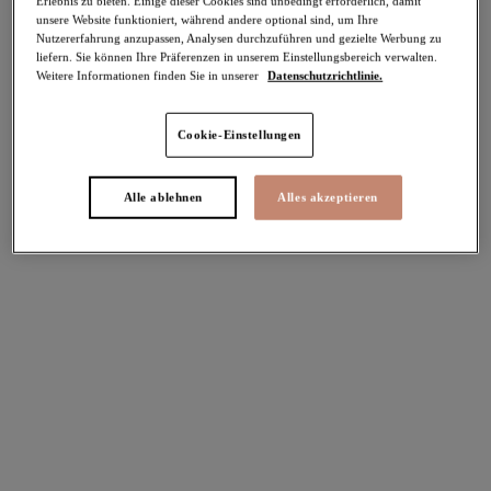
Erlebnis zu bieten. Einige dieser Cookies sind unbedingt erforderlich, damit
unsere Website funktioniert, während andere optional sind, um Ihre
Nutzererfahrung anzupassen, Analysen durchzuführen und gezielte Werbung zu
Teilen
liefern. Sie können Ihre Präferenzen in unserem Einstellungsbereich verwalten.
Weitere Informationen finden Sie in unserer
Datenschutzrichtlinie.
Cookie-Einstellungen
Select Sizing
intern. größen
Alle ablehnen
Alles akzeptieren
EU
UK
Größe auswählen
Körbchengröße auswählen
Lagerbestand
Bitte Größe auswählen
IN DEN WARENKORB