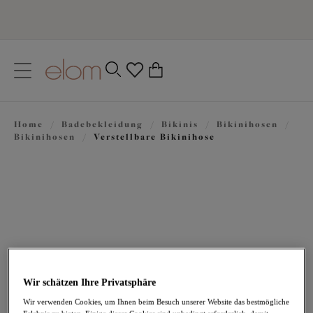
text.skipToContent
text.skipToNavigation
Schließen
0
Ihr Land
Home
/
Badebekleidung
/
Bikinis
/
Bikinihosen
/
Sprache
Bikinihosen
/
Verstellbare Bikinihose
Wir schätzen Ihre Privatsphäre
30,95 €
Wir verwenden Cookies, um Ihnen beim Besuch unserer Website das bestmögliche