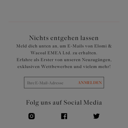
Die Vorder- und Rückseite bestehen aus einem leichten
bedruckten Stoff
Komplett gefüttert
Artikelnummer: ES802985ALT
Nichts entgehen lassen
Meld dich unten an, um E-Mails von Elomi &
Wacoal EMEA Ltd. zu erhalten.
Erfahre als Erster von unseren Neuzugängen,
exklusiven Wettbewerben und vielem mehr!
ANMELDEN
Folg uns auf Social Media