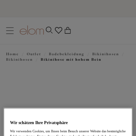
text.skipToContent
text.skipToNavigation
Schließen
0
Ihr Land
Home
/
Outlet
/
Badebekleidung
/
Bikinihosen
/
Sprache
Bikinihosen
/
Bikinihose mit hohem Bein
Wir schätzen Ihre Privatsphäre
19,56 €
war 27,95 €
Wir verwenden Cookies, um Ihnen beim Besuch unserer Website das bestmögliche