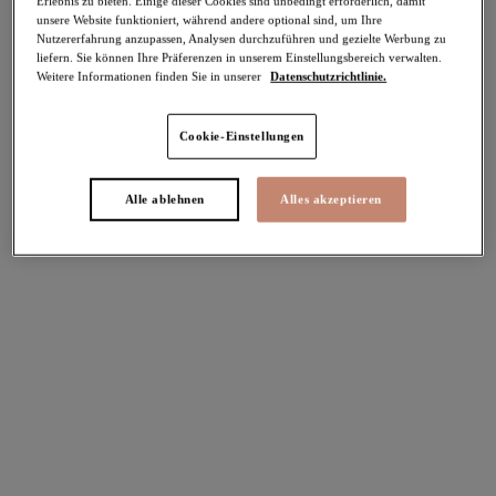
Erlebnis zu bieten. Einige dieser Cookies sind unbedingt erforderlich, damit
unsere Website funktioniert, während andere optional sind, um Ihre
-30%
Nutzererfahrung anzupassen, Analysen durchzuführen und gezielte Werbung zu
Teilen
liefern. Sie können Ihre Präferenzen in unserem Einstellungsbereich verwalten.
Weitere Informationen finden Sie in unserer
Datenschutzrichtlinie.
Cookie-Einstellungen
Select Sizing
intern. größen
Alle ablehnen
Alles akzeptieren
EU
UK
Größe auswählen
Körbchengröße auswählen
Lagerbestand
Bitte Größe auswählen
IN DEN WARENKORB