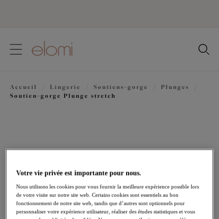
text.skipToContent
text.skipToNavigation
Fermer
Votre pays
Accueil
/
Lingerie
/
Soutiens-gorge
/
Plunges
/
Langue
Soutien-gorge Plunge stretch
Votre vie privée est importante pour nous.
Nous utilisons les cookies pour vous fournir la meilleure expérience possible lors
de votre visite sur notre site web. Certains cookies sont essentiels au bon
fonctionnement de notre site web, tandis que d’autres sont optionnels pour
personnaliser votre expérience utilisateur, réaliser des études statistiques et vous