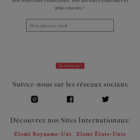
nos nouvelles collections, nos derniers concours et
Dos en tissu powernet pour le renfort et le maintien
plus encore !
Élastique de bande sous-poitrine plus étroit et
entièrement enveloppé - minimise tout risque de
s’enrouler
Modèles imprimés dotés de bretelles imprimées pour un
look coordonné
Code produit : EL4490MIT
Je m'inscris !
Suivez-nous sur les réseaux sociaux
Découvrez nos Sites Internationaux:
Elomi Royaume-Uni
Elomi États-Unis