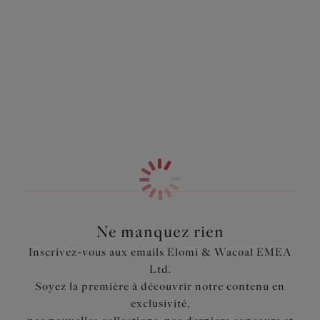
panneau de renfort latéral, rehaussent et soutiennent la
Information & entretien
poitrine avec perfection tandis que le haut de bonnet en
dentelle stretch tonique épouse vos courbes naturelles
Également dans la collection
comme s’il avait été conçu juste pour vous. Grâce à son
dos en tissu tonique, le maintien reste impeccable du
matin jusqu'au soir pour que vous vous sentiez forte, belle
et invincible à chaque pas.
Caractéristiques
Soutien-gorge plongeant à armatures avec bonnet 3
pans et renfort latéral pour une poitrine projetée vers
l’avant
Entre-seins bas assure une coupe plongeante sans effet
Ne manquez rien
push-up
Inscrivez-vous aux emails Elomi & Wacoal EMEA
Haut de bonnet en dentelle stretch tonique pour un
Ltd.
galbe arrondi et une application parfaite
Soyez la première à découvrir notre contenu en
Décolleté non élastiqué pour une finition lisse sous les
exclusivité,
vêtements