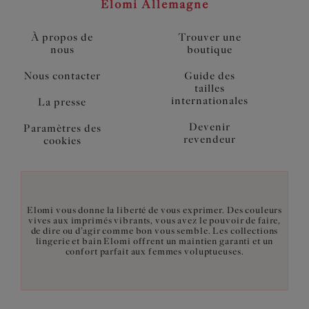
Elomi Allemagne
À propos de
Trouver une
nous
boutique
Nous contacter
Guide des
tailles
internationales
La presse
Devenir
Paramètres des
revendeur
cookies
Elomi vous donne la liberté de vous exprimer. Des couleurs
vives aux imprimés vibrants, vous avez le pouvoir de faire,
de dire ou d’agir comme bon vous semble. Les collections
lingerie et bain Elomi offrent un maintien garanti et un
confort parfait aux femmes voluptueuses.