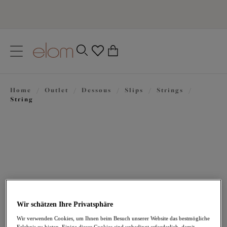
text.skipToContent
text.skipToNavigation
Schließen
0
Ihr Land
Home
/
Outlet
/
Dessous
/
Slips
/
Strings
/
Sprache
String
Wir schätzen Ihre Privatsphäre
16,47 €
war 32,95 €
Wir verwenden Cookies, um Ihnen beim Besuch unserer Website das bestmögliche
Erlebnis zu bieten. Einige dieser Cookies sind unbedingt erforderlich, damit