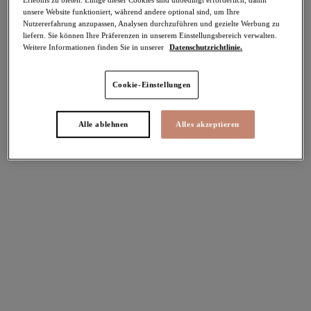
unsere Website funktioniert, während andere optional sind, um Ihre
-50%
Nutzererfahrung anzupassen, Analysen durchzuführen und gezielte Werbung zu
Teilen
liefern. Sie können Ihre Präferenzen in unserem Einstellungsbereich verwalten.
Weitere Informationen finden Sie in unserer
Datenschutzrichtlinie.
Cookie-Einstellungen
Select Sizing
intern. größen
Alle ablehnen
Alles akzeptieren
EU
UK
Größe auswählen
Körbchengröße auswählen
Lagerbestand
Bitte Größe auswählen
IN DEN WARENKORB