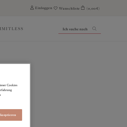
0
Einloggen
Wunschliste
(0,00 €)
LIMITLESS
ieser Cookies
erfahrung
m
akzeptieren