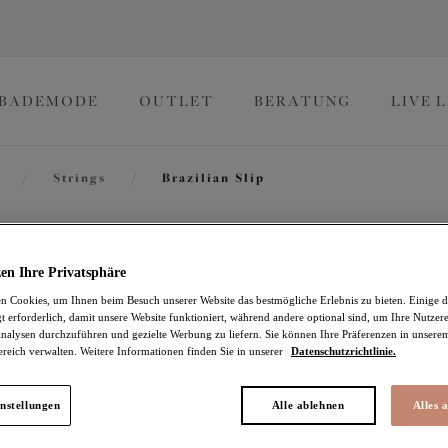
BADEMODE
OUTLET
BERATUNG
LIVE 
/
Strings
/
Brazilian Slip
Namrah
en Ihre Privatsphäre
 Cookies, um Ihnen beim Besuch unserer Website das bestmögliche Erlebnis zu bieten. Einige d
t erforderlich, damit unsere Website funktioniert, während andere optional sind, um Ihre Nutzer
Brazilian Slip
nalysen durchzuführen und gezielte Werbung zu liefern. Sie können Ihre Präferenzen in unsere
ereich verwalten. Weitere Informationen finden Sie in unserer
Datenschutzrichtlinie.
Stonewash
22,77 €
war 37,95 €
nstellungen
Alle ablehnen
Alles 