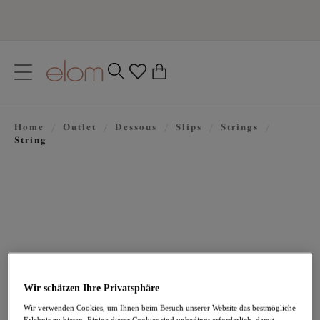
text.skipToContent
text.skipToNavigation
Schließen
0
Ihr Land
Home
/
Outlet
/
Dessous
/
Slips
/
Strings
/
Sprache
String
Wir schätzen Ihre Privatsphäre
16,47 €
war 32,95 €
Wir verwenden Cookies, um Ihnen beim Besuch unserer Website das bestmögliche
Erlebnis zu bieten. Einige dieser Cookies sind unbedingt erforderlich, damit