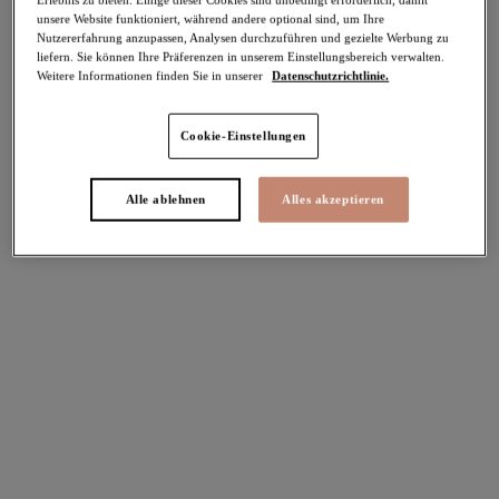
unsere Website funktioniert, während andere optional sind, um Ihre
-50%
Nutzererfahrung anzupassen, Analysen durchzuführen und gezielte Werbung zu
Teilen
liefern. Sie können Ihre Präferenzen in unserem Einstellungsbereich verwalten.
Weitere Informationen finden Sie in unserer
Datenschutzrichtlinie.
Cookie-Einstellungen
Select Sizing
intern. größen
Alle ablehnen
Alles akzeptieren
EU
UK
Größe auswählen
Körbchengröße auswählen
Lagerbestand
Bitte Größe auswählen
IN DEN WARENKORB