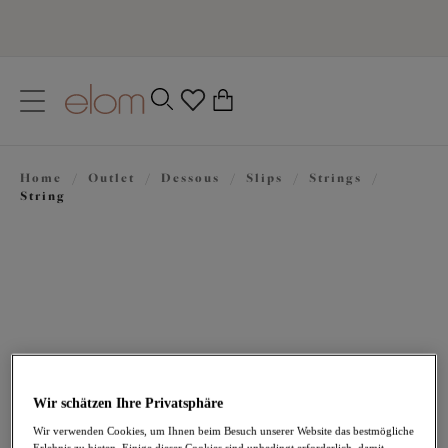
text.skipToContent
text.skipToNavigation
Schließen
0
Ihr Land
Home
/
Outlet
/
Dessous
/
Slips
/
Strings
/
Sprache
String
Wir schätzen Ihre Privatsphäre
19,77 €
war 32,95 €
Wir verwenden Cookies, um Ihnen beim Besuch unserer Website das bestmögliche
Erlebnis zu bieten. Einige dieser Cookies sind unbedingt erforderlich, damit