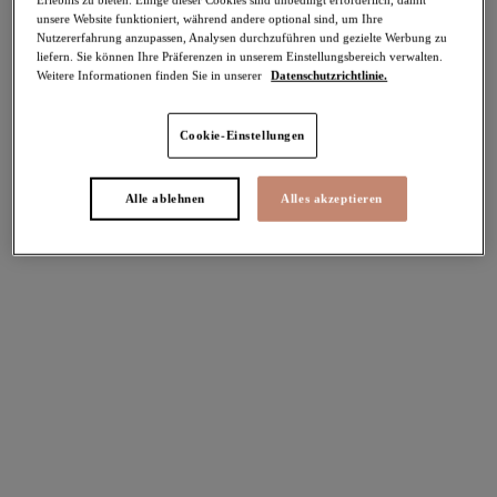
unsere Website funktioniert, während andere optional sind, um Ihre
-40%
Nutzererfahrung anzupassen, Analysen durchzuführen und gezielte Werbung zu
Teilen
liefern. Sie können Ihre Präferenzen in unserem Einstellungsbereich verwalten.
Weitere Informationen finden Sie in unserer
Datenschutzrichtlinie.
Cookie-Einstellungen
Select Sizing
intern. größen
Alle ablehnen
Alles akzeptieren
EU
UK
Größe auswählen
Körbchengröße auswählen
Lagerbestand
Bitte Größe auswählen
IN DEN WARENKORB