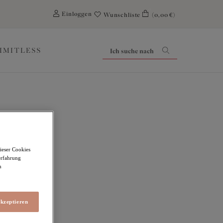
0
Einloggen
Wunschliste
(0,00 €)
LIMITLESS
ieser Cookies
erfahrung
m
akzeptieren