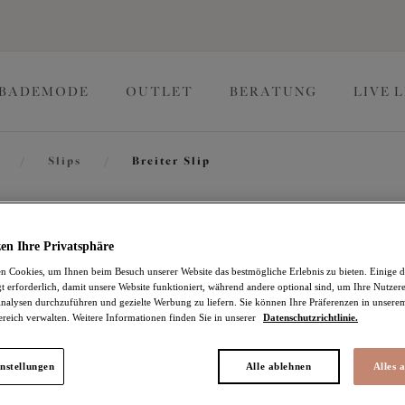
BADEMODE
OUTLET
BERATUNG
LIVE 
/
Slips
/
Breiter Slip
Priya
en Ihre Privatsphäre
 Cookies, um Ihnen beim Besuch unserer Website das bestmögliche Erlebnis zu bieten. Einige d
t erforderlich, damit unsere Website funktioniert, während andere optional sind, um Ihre Nutzer
Breiter Slip
nalysen durchzuführen und gezielte Werbung zu liefern. Sie können Ihre Präferenzen in unsere
ereich verwalten. Weitere Informationen finden Sie in unserer
Datenschutzrichtlinie.
Storm
25,17 €
war 41,95 €
nstellungen
Alle ablehnen
Alles 