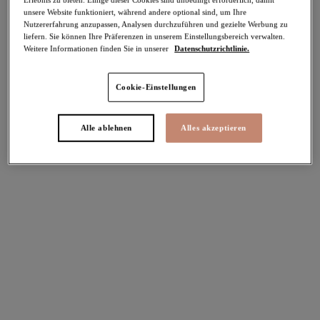
unsere Website funktioniert, während andere optional sind, um Ihre
-40%
Nutzererfahrung anzupassen, Analysen durchzuführen und gezielte Werbung zu
Teilen
liefern. Sie können Ihre Präferenzen in unserem Einstellungsbereich verwalten.
Weitere Informationen finden Sie in unserer
Datenschutzrichtlinie.
Cookie-Einstellungen
Select Sizing
intern. größen
Alle ablehnen
Alles akzeptieren
EU
UK
Größe auswählen
Körbchengröße auswählen
Lagerbestand
Bitte Größe auswählen
IN DEN WARENKORB