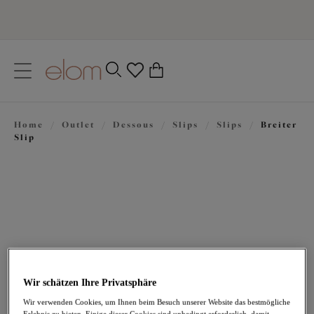
text.skipToContent
text.skipToNavigation
Schließen
0
Ihr Land
Home
/
Outlet
/
Dessous
/
Slips
/
Slips
/
Breiter
Sprache
Slip
Wir schätzen Ihre Privatsphäre
22,77 €
war 37,95 €
Wir verwenden Cookies, um Ihnen beim Besuch unserer Website das bestmögliche
Erlebnis zu bieten. Einige dieser Cookies sind unbedingt erforderlich, damit