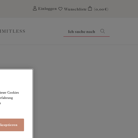
0
Einloggen
Wunschliste
(0,00 €)
LIMITLESS
ieser Cookies
erfahrung
m
akzeptieren