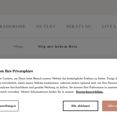
BADEMODE
OUTLET
BERATUNG
LIVE 
/
Slips
/
Slip mit hohem Bein
Morgan
en Ihre Privatsphäre
 Cookies, um Ihnen beim Besuch unserer Website das bestmögliche Erlebnis zu bieten. Einige d
t erforderlich, damit unsere Website funktioniert, während andere optional sind, um Ihre Nutzer
Slip mit hohem Bein
nalysen durchzuführen und gezielte Werbung zu liefern. Sie können Ihre Präferenzen in unsere
ereich verwalten. Weitere Informationen finden Sie in unserer
Datenschutzrichtlinie.
Sunset Meadow
22,77 €
war 37,95 €
nstellungen
Alle ablehnen
Alles 