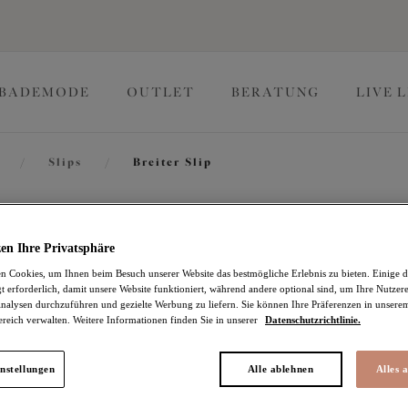
BADEMODE
OUTLET
BERATUNG
LIVE 
/
Slips
/
Breiter Slip
Matilda
en Ihre Privatsphäre
 Cookies, um Ihnen beim Besuch unserer Website das bestmögliche Erlebnis zu bieten. Einige d
t erforderlich, damit unsere Website funktioniert, während andere optional sind, um Ihre Nutzer
Breiter Slip
nalysen durchzuführen und gezielte Werbung zu liefern. Sie können Ihre Präferenzen in unsere
ereich verwalten. Weitere Informationen finden Sie in unserer
Datenschutzrichtlinie.
Rose Leo
22,77 €
war 37,95 €
nstellungen
Alle ablehnen
Alles 