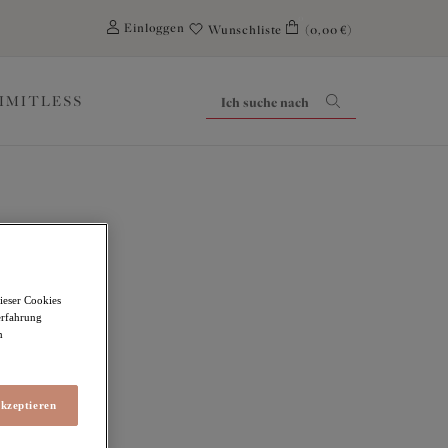
0
Einloggen
Wunschliste
(0,00 €)
LIMITLESS
ieser Cookies
erfahrung
m
akzeptieren