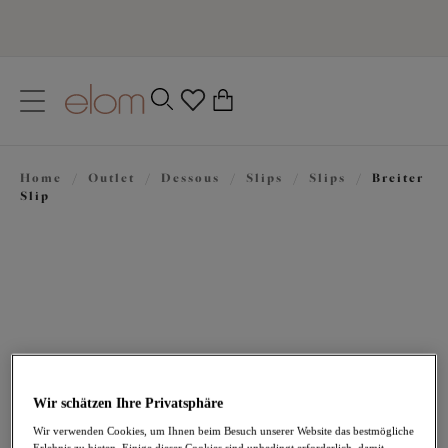
text.skipToContent
text.skipToNavigation
Schließen
0
Ihr Land
Home
/
Outlet
/
Dessous
/
Slips
/
Slips
/
Breiter
Sprache
Slip
Wir schätzen Ihre Privatsphäre
17,47 €
war 34,95 €
Wir verwenden Cookies, um Ihnen beim Besuch unserer Website das bestmögliche
Erlebnis zu bieten. Einige dieser Cookies sind unbedingt erforderlich, damit