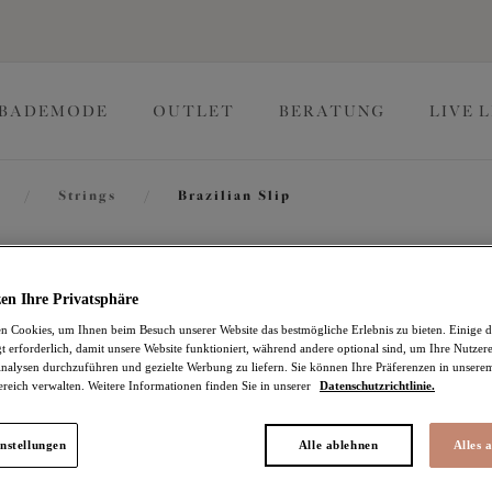
BADEMODE
OUTLET
BERATUNG
LIVE 
/
Strings
/
Brazilian Slip
Charley
en Ihre Privatsphäre
 Cookies, um Ihnen beim Besuch unserer Website das bestmögliche Erlebnis zu bieten. Einige d
t erforderlich, damit unsere Website funktioniert, während andere optional sind, um Ihre Nutzer
Brazilian Slip
nalysen durchzuführen und gezielte Werbung zu liefern. Sie können Ihre Präferenzen in unsere
ereich verwalten. Weitere Informationen finden Sie in unserer
Datenschutzrichtlinie.
Iris
26,56 €
war 37,95 €
nstellungen
Alle ablehnen
Alles 