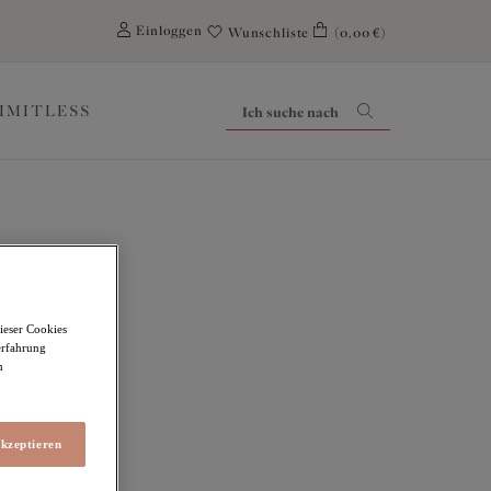
0
Einloggen
Wunschliste
(0,00 €)
LIMITLESS
ieser Cookies
erfahrung
m
akzeptieren