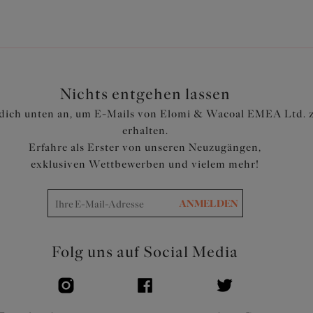
Komplett geschlossener, schm
Aufrollen zu minimieren
Bedruckte Trägerauflage für
Artikelnummer: EL4490RMB
Nichts entgehen lassen
dich unten an, um E-Mails von Elomi & Wacoal EMEA Ltd. 
erhalten.
Erfahre als Erster von unseren Neuzugängen,
exklusiven Wettbewerben und vielem mehr!
ANMELDEN
Folg uns auf Social Media