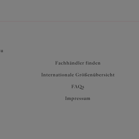
aler und elastischer Unterbrustband, um das
 einen abgestimmten Look
zu
Fachhändler finden
Internationale Größenübersicht
FAQs
Impressum