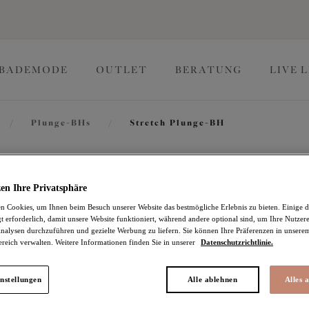
BADEMODE
OUTLET
BERATUNG
LIVE 
/
Plunge-BHs
/
Stretch Plunge-BH
Lucie
en Ihre Privatsphäre
 Cookies, um Ihnen beim Besuch unserer Website das bestmögliche Erlebnis zu bieten. Einige d
t erforderlich, damit unsere Website funktioniert, während andere optional sind, um Ihre Nutzer
Stretch Plunge-BH
nalysen durchzuführen und gezielte Werbung zu liefern. Sie können Ihre Präferenzen in unsere
ereich verwalten. Weitere Informationen finden Sie in unserer
Datenschutzrichtlinie.
Rumble
33,97 €
war 67,95 €
nstellungen
Alle ablehnen
Alles 