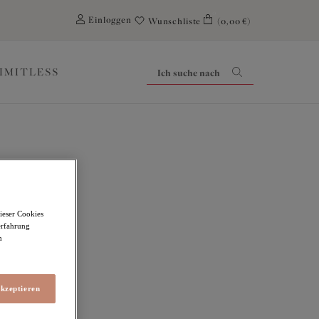
0
Einloggen
Wunschliste
(0,00 €)
LIMITLESS
ieser Cookies
erfahrung
m
akzeptieren