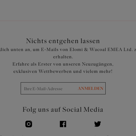
überzogen ist, um festen Halt 
Komplett geschlossener, schm
Aufrollen zu minimieren
Bedruckte Trägerauflage für
Nichts entgehen lassen
Artikelnummer: EL4490COR
dich unten an, um E-Mails von Elomi & Wacoal EMEA Ltd. 
erhalten.
Erfahre als Erster von unseren Neuzugängen,
exklusiven Wettbewerben und vielem mehr!
ANMELDEN
Folg uns auf Social Media