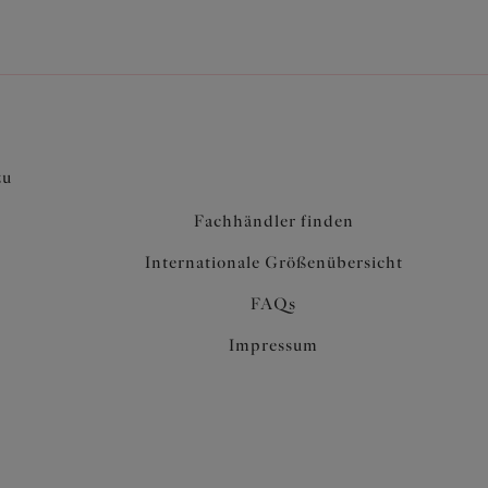
zu garantieren
aler und elastischer Unterbrustband, um das
 einen abgestimmten Look
zu
Fachhändler finden
Internationale Größenübersicht
FAQs
Impressum