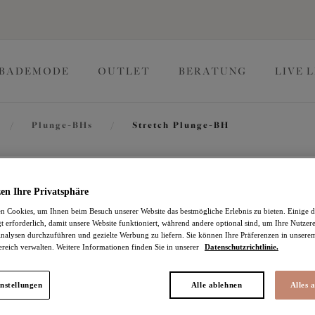
BADEMODE
OUTLET
BERATUNG
LIVE 
/
Plunge-BHs
/
Stretch Plunge-BH
Lucie
en Ihre Privatsphäre
 Cookies, um Ihnen beim Besuch unserer Website das bestmögliche Erlebnis zu bieten. Einige d
t erforderlich, damit unsere Website funktioniert, während andere optional sind, um Ihre Nutzer
Stretch Plunge-BH
nalysen durchzuführen und gezielte Werbung zu liefern. Sie können Ihre Präferenzen in unsere
ereich verwalten. Weitere Informationen finden Sie in unserer
Datenschutzrichtlinie.
Cornflower
40,77 €
war 67,95 €
nstellungen
Alle ablehnen
Alles 