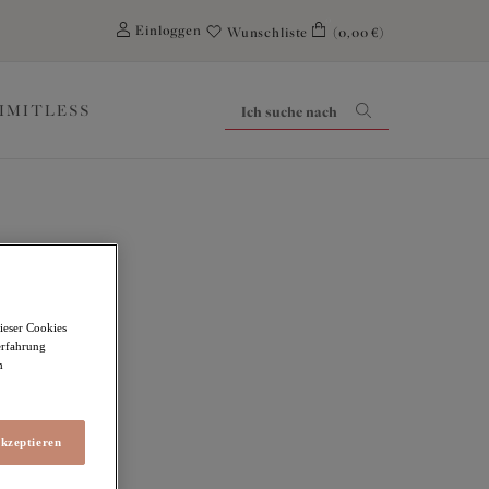
0
Einloggen
Wunschliste
(0,00 €)
LIMITLESS
ieser Cookies
erfahrung
m
akzeptieren