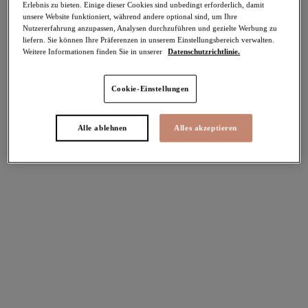
Erlebnis zu bieten. Einige dieser Cookies sind unbedingt erforderlich, damit
unsere Website funktioniert, während andere optional sind, um Ihre
Teilen
Nutzererfahrung anzupassen, Analysen durchzuführen und gezielte Werbung zu
liefern. Sie können Ihre Präferenzen in unserem Einstellungsbereich verwalten.
Weitere Informationen finden Sie in unserer
Datenschutzrichtlinie.
Cookie-Einstellungen
Alle ablehnen
Alles akzeptieren
Select Sizing
intern. größen
EU
UK
Größe auswählen
Körbchengröße auswählen
Lagerbestand
Bitte Größe auswählen