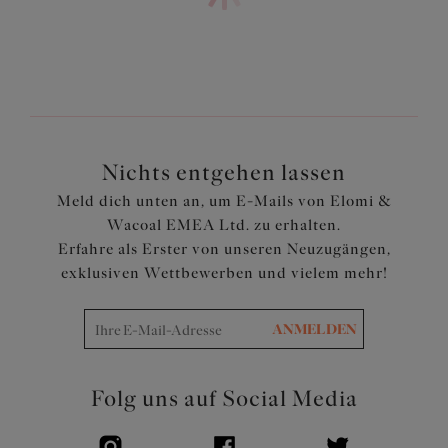
Merkmale und Vorteile
Bedruckte, dreiteilige Cups mit seitlicher Verstärkung
für eine nach vorne gerichtete Brust
Der niedrige Mittelsteg sorgt für einen tiefen
Ausschnitt ohne Push-up
Die Oberschalen aus einer kraftvollen Stretch Spitze
Nichts entgehen lassen
sorgen für eine abgerundete Brustform und bequeme
Meld dich unten an, um E-Mails von Elomi &
Passform
Wacoal EMEA Ltd. zu erhalten.
Der Ausschnitt hat kein Gummiband und sorgt somit für
Erfahre als Erster von unseren Neuzugängen,
ein glattes Finish beim Tragen
exklusiven Wettbewerben und vielem mehr!
Rückenteil aus bedrucktem Stretchstoff, für Halt und
Unterstützung
Komplett geschlossener, schmaler und elastischer
ANMELDEN
Unterbrustband, um das Aufrollen zu minimieren
Bedruckte Träger für einen abgestimmten Look
Folg uns auf Social Media
Artikelnummer: EL4490TOL