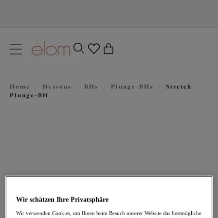
text.skipToContent
text.skipToNavigation
Schließen
0
Ihr Land
Home
/
Dessous
/
BHs
/
Plunge-BHs
/
Stretch
Sprache
Plunge-BH
Wir schätzen Ihre Privatsphäre
67,95 €
Wir verwenden Cookies, um Ihnen beim Besuch unserer Website das bestmögliche