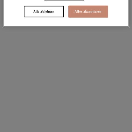
Weitere Farben erhältlich
Weitere Farben erhältlich
Alle ablehnen
Alles akzeptieren
Kintai
Morgan
Breiter Slip
Stretch-BH mit
Black
Unterbrustband
White
36,95 €
64,95 €
Weitere Farben erhältlich
Weitere Farben erhältlich
Morgan
Charley
Stretch-BH mit
Stretch Plunge-BH
Unterbrustband
Fawn
White
64,95 €
67,95 €