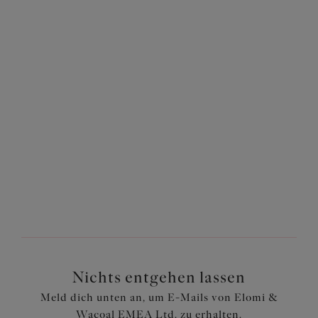
Gemoldeter Spacer-BH
ohne Unterbrustband
Black
79,95 €
Weitere Farben erhältlich
Zurück
2
von
2
Nichts entgehen lassen
Meld dich unten an, um E-Mails von Elomi &
Wacoal EMEA Ltd. zu erhalten.