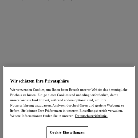
FILTER
Die Ergebnisse werden bei der Auswahl automatisch aktualisiert.
Filter hinzufügen
Sortieren nach
Anzahl der Produkte pro Sei
51
Artikel gefunden
Wir schätzen Ihre Privatsphäre
Wir verwenden Cookies, um Ihnen beim Besuch unserer Website das bestmögliche
Erlebnis zu bieten. Einige dieser Cookies sind unbedingt erforderlich, damit
Morgan
Smooth
unsere Website funktioniert, während andere optional sind, um Ihre
Nutzererfahrung anzupassen, Analysen durchzuführen und gezielte Werbung zu
Breiter Slip
Breiter Slip
liefern. Sie können Ihre Präferenzen in unserem Einstellungsbereich verwalten.
Cameo Rose
Sahara
Weitere Informationen finden Sie in unserer
Datenschutzrichtlinie.
37,95 €
22,95 €
Cookie-Einstellungen