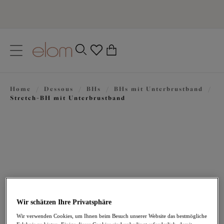
text.skipToContent
text.skipToNavigation
Schließen
0
Ihr Land
Home
/
Dessous
/
BHs
/
BHs mit Unterbrustband
/
Sprache
Stretch-BH mit Unterbrustband
Wir schätzen Ihre Privatsphäre
64,95 €
Wir verwenden Cookies, um Ihnen beim Besuch unserer Website das bestmögliche