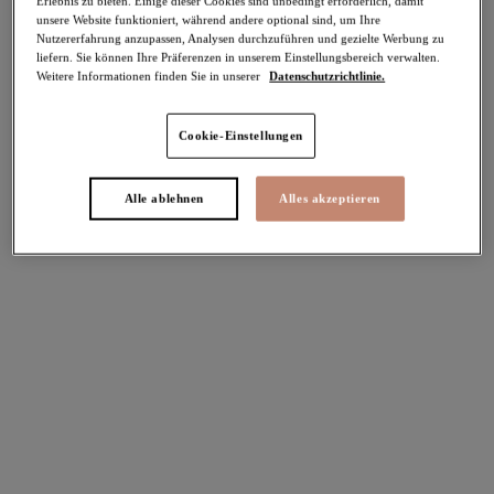
Erlebnis zu bieten. Einige dieser Cookies sind unbedingt erforderlich, damit
unsere Website funktioniert, während andere optional sind, um Ihre
Nutzererfahrung anzupassen, Analysen durchzuführen und gezielte Werbung zu
Teilen
liefern. Sie können Ihre Präferenzen in unserem Einstellungsbereich verwalten.
Weitere Informationen finden Sie in unserer
Datenschutzrichtlinie.
Cookie-Einstellungen
Select Sizing
intern. größen
Alle ablehnen
Alles akzeptieren
EU
UK
Größe auswählen
Körbchengröße auswählen
Lagerbestand
Bitte Größe auswählen
IN DEN WARENKORB