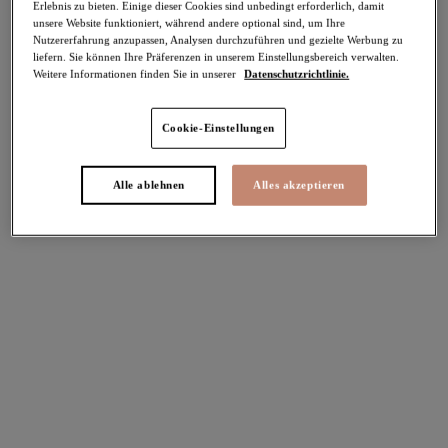
Erlebnis zu bieten. Einige dieser Cookies sind unbedingt erforderlich, damit
unsere Website funktioniert, während andere optional sind, um Ihre
Teilen
Nutzererfahrung anzupassen, Analysen durchzuführen und gezielte Werbung zu
liefern. Sie können Ihre Präferenzen in unserem Einstellungsbereich verwalten.
Weitere Informationen finden Sie in unserer
Datenschutzrichtlinie.
Cookie-Einstellungen
Alle ablehnen
Alles akzeptieren
Select Sizing
intern. größen
EU
UK
Größe auswählen
Körbchengröße auswählen
Lagerbestand
Bitte Größe auswählen