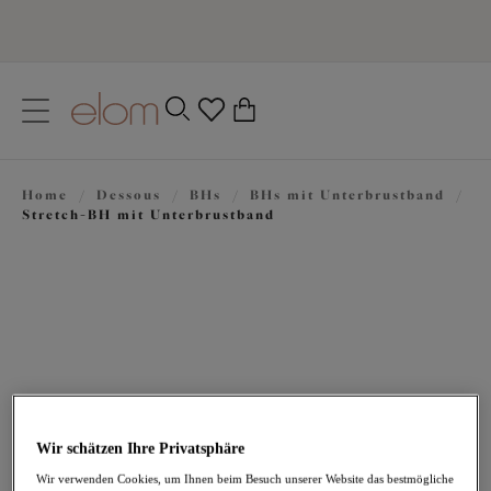
text.skipToContent
text.skipToNavigation
Schließen
0
Ihr Land
Home
/
Dessous
/
BHs
/
BHs mit Unterbrustband
/
Sprache
Stretch-BH mit Unterbrustband
Wir schätzen Ihre Privatsphäre
67,95 €
Wir verwenden Cookies, um Ihnen beim Besuch unserer Website das bestmögliche