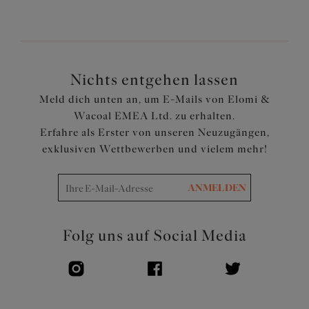
stark dehnbar sind
TENCEL™ Modal ist eine nachhaltige Faser, die aus
erneuerbaren Holzquellen stammt
An den Nähten wurde eine spezielle flache Methode mit
extra weichem Faden verwendet, um das Durchscheinen
Nichts entgehen lassen
unter der Kleidung zu minimierenBaumwollzwickel
Meld dich unten an, um E-Mails von Elomi &
Artikelnummer: EL4565SAH
Wacoal EMEA Ltd. zu erhalten.
Erfahre als Erster von unseren Neuzugängen,
exklusiven Wettbewerben und vielem mehr!
ANMELDEN
Folg uns auf Social Media