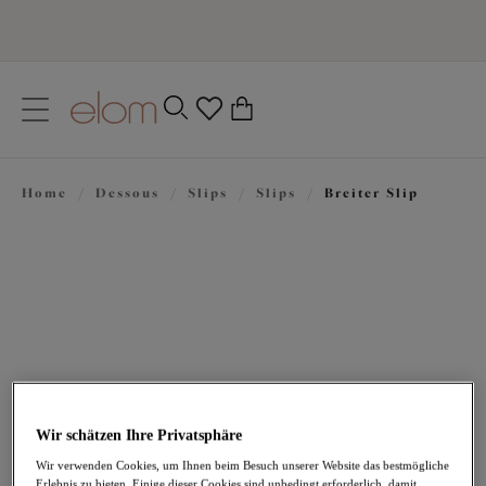
text.skipToContent
text.skipToNavigation
Schließen
0
Ihr Land
Home
/
Dessous
/
Slips
/
Slips
/
Breiter Slip
Sprache
22,95 €
Wir schätzen Ihre Privatsphäre
Wir verwenden Cookies, um Ihnen beim Besuch unserer Website das bestmögliche
Erlebnis zu bieten. Einige dieser Cookies sind unbedingt erforderlich, damit