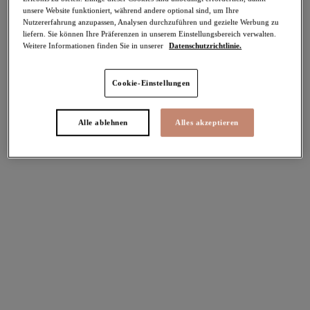
unsere Website funktioniert, während andere optional sind, um Ihre
Teilen
Nutzererfahrung anzupassen, Analysen durchzuführen und gezielte Werbung zu
liefern. Sie können Ihre Präferenzen in unserem Einstellungsbereich verwalten.
Weitere Informationen finden Sie in unserer
Datenschutzrichtlinie.
Cookie-Einstellungen
Select Sizing
intern. größen
EU
UK
Alle ablehnen
Alles akzeptieren
Größe auswählen
Körbchengröße auswählen
Lagerbestand
Bitte Größe auswählen
IN DEN WARENKORB