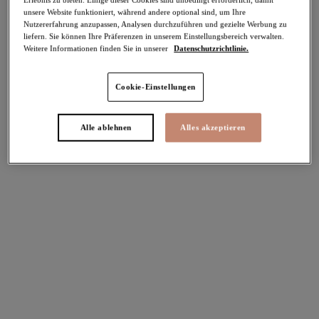
unsere Website funktioniert, während andere optional sind, um Ihre
-30%
Nutzererfahrung anzupassen, Analysen durchzuführen und gezielte Werbung zu
Teilen
liefern. Sie können Ihre Präferenzen in unserem Einstellungsbereich verwalten.
Weitere Informationen finden Sie in unserer
Datenschutzrichtlinie.
Cookie-Einstellungen
Select Sizing
intern. größen
Alle ablehnen
Alles akzeptieren
EU
UK
Größe auswählen
Körbchengröße auswählen
Lagerbestand
Bitte Größe auswählen
IN DEN WARENKORB