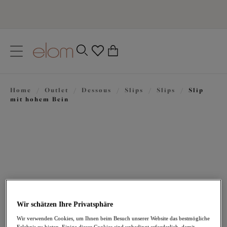
text.skipToContent
text.skipToNavigation
Schließen
0
Ihr Land
Home
/
Outlet
/
Dessous
/
Slips
/
Slips
/
Slip
Sprache
mit hohem Bein
Wir schätzen Ihre Privatsphäre
27,96 €
war 39,95 €
Wir verwenden Cookies, um Ihnen beim Besuch unserer Website das bestmögliche
Erlebnis zu bieten. Einige dieser Cookies sind unbedingt erforderlich, damit