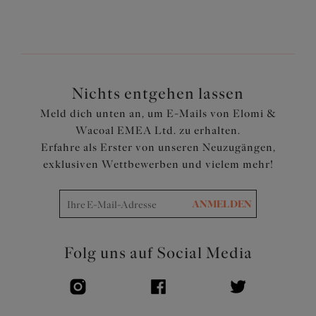
Die dreiteiligen Cups aus leichtem Schaumstoff haben
vertikale Nähte zum Anheben der Brust und sind am
Ausschnitt etwas tiefer geschnitten, um einen sanfteren
und verspielteren Look zu erzielen
Die starre Spitzenverkleidung des Cups dient zur
Stützung der Brust, während die Oberschalen aus
Nichts entgehen lassen
Stretch Spitze für eine bequeme Passform sorgen
Meld dich unten an, um E-Mails von Elomi &
Mittelsteg ist mit luxuriöser Spitze sowie gewelltem
Wacoal EMEA Ltd. zu erhalten.
Rand verziert
Erfahre als Erster von unseren Neuzugängen,
Die flexible Rückenkonstruktion mit beweglichem J-
exklusiven Wettbewerben und vielem mehr!
Haken ermöglicht eine einfache Umstellung auf einen
Ringerrücken
Überlappendes ovales Metalldetail an jedem vorderen
ANMELDEN
Träger und am Mittelsteg
Artikelnummer: EL8081HER
Folg uns auf Social Media