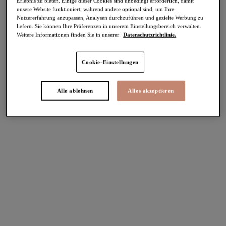
Erlebnis zu bieten. Einige dieser Cookies sind unbedingt erforderlich, damit
unsere Website funktioniert, während andere optional sind, um Ihre
Nutzererfahrung anzupassen, Analysen durchzuführen und gezielte Werbung zu
Teilen
liefern. Sie können Ihre Präferenzen in unserem Einstellungsbereich verwalten.
Weitere Informationen finden Sie in unserer
Datenschutzrichtlinie.
Cookie-Einstellungen
Select Sizing
intern. größen
Alle ablehnen
Alles akzeptieren
EU
UK
Größe auswählen
Körbchengröße auswählen
Lagerbestand
Bitte Größe auswählen
IN DEN WARENKORB