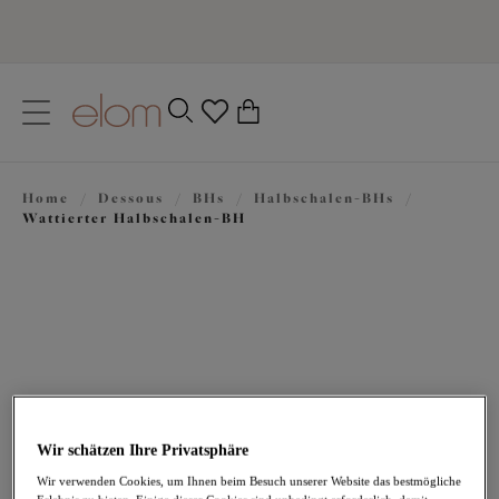
text.skipToContent
text.skipToNavigation
Schließen
0
Ihr Land
Home
/
Dessous
/
BHs
/
Halbschalen-BHs
/
Sprache
Wattierter Halbschalen-BH
Wir schätzen Ihre Privatsphäre
69,95 €
Wir verwenden Cookies, um Ihnen beim Besuch unserer Website das bestmögliche